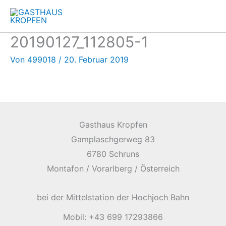
Zum
Inhalt
springen
20190127_112805-1
Von
499018
/
20. Februar 2019
Gasthaus Kropfen
Gamplaschgerweg 83
6780 Schruns
Montafon / Vorarlberg / Österreich
bei der Mittelstation der Hochjoch Bahn
Mobil: +43 699 17293866