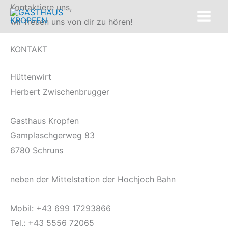
Zum
Kontaktiere uns,
Inhalt
wir freuen uns von dir zu hören!
springen
KONTAKT
Hüttenwirt
Herbert Zwischenbrugger
Gasthaus Kropfen
Gamplaschgerweg 83
6780 Schruns
neben der Mittelstation der Hochjoch Bahn
Mobil: +43 699 17293866
Tel.: +43 5556 72065