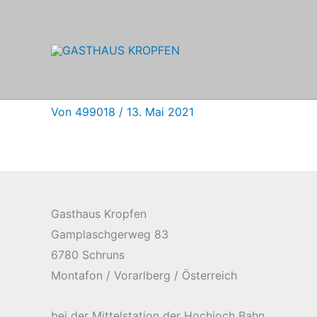
Zum
Inhalt
springen
Von
499018
/
13. Mai 2021
Gasthaus Kropfen
Gamplaschgerweg 83
6780 Schruns
Montafon / Vorarlberg / Österreich
bei der Mittelstation der Hochjoch Bahn